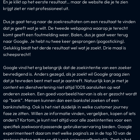
En je klikt op het eerste resultaat… maar de website die je te zien
krijgt ziet er niet professioneel uit.
Dus je gaat terug naar de zoekresultaten om een resultaat te vinden
dat je geeft wat je wilt. De tweede webpagina waarop je terecht
komt geeft een foutmelding weer. Balen, dus je gaat weer terug
naar Google. Je hebt nu twee keer gesprongen (pogosticking).
Gelukkig biedt het derde resultaat wel wat je zoekt. Drie maal is
scheepsrecht!
Google vind het erg belangrijk dat de zoekintentie van een zoeker
bevredigend is. Anders gezegd, als je zoekt wil Google graag zien
dat je tevreden bent met wat je aantreft. Natuurlijk kan je met je
content en dienstverlening niet altijd 100% aansluiten op wat
anderen zoeken. Een goed voorbeeld hiervan is als er gezocht wordt
op “bank”. Mensen kunnen dan een bankstel zoeken of een
bankinstelling. Ook is het niet duidelijk in welke customer journey
fase ze zitten. Willen ze informatie vinden, vergelijken, kopen of iets
anders? Kortom, je kunt niet altijd voor alle zoekintenties voor een
specifiek zoekwoord passende gebruikerservaring bieden. Google
experimenteert daarom met welke pagina’s ze in de top 10 van de
zoekresultaten zetten en dit is ook seizoensafhankelijk. Zaak is het